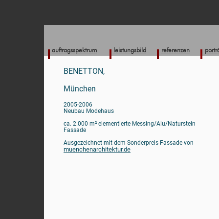
auftragsspektrum
leistungsbild
referenzen
portr
BENETTON,
München
2005-2006
Neubau Modehaus
ca. 2.000 m² elementierte Messing/Alu/Naturstein
Fassade
Ausgezeichnet mit dem Sonderpreis Fassade von
muenchenarchitektur.de