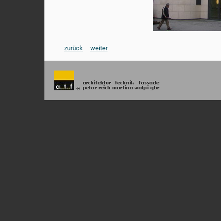
zurück
weiter